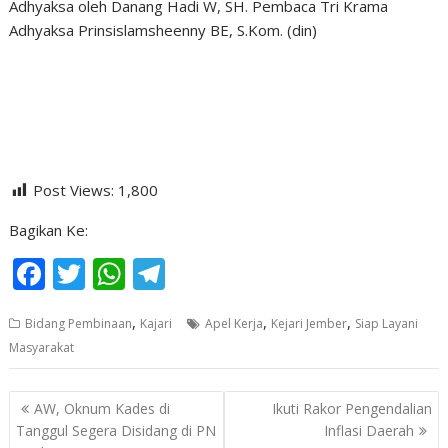
Adhyaksa oleh Danang Hadi W, SH. Pembaca Tri Krama
Adhyaksa Prinsislamsheenny BE, S.Kom. (din)
Post Views:
1,800
Bagikan Ke:
F
T
W
T
ac
w
h
el
,
,
,
Bidang Pembinaan
Kajari
Apel Kerja
Kejari Jember
Siap Layani
e
itt
at
e
Masyarakat
b
er
s
gr
o
A
a
Navigasi
AW, Oknum Kades di
Ikuti Rakor Pengendalian
o
p
m
pos
Tanggul Segera Disidang di PN
Inflasi Daerah