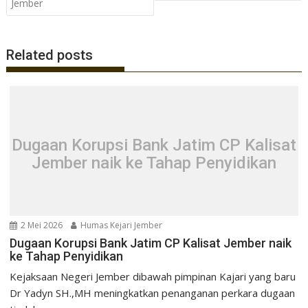
Jember
k
p
Related posts
Dugaan Korupsi Bank Jatim CP Kalisat
Jember naik ke Tahap Penyidikan
2 Mei 2026
Humas Kejari Jember
Dugaan Korupsi Bank Jatim CP Kalisat Jember naik
ke Tahap Penyidikan
Kejaksaan Negeri Jember dibawah pimpinan Kajari yang baru
Dr Yadyn SH.,MH meningkatkan penanganan perkara dugaan