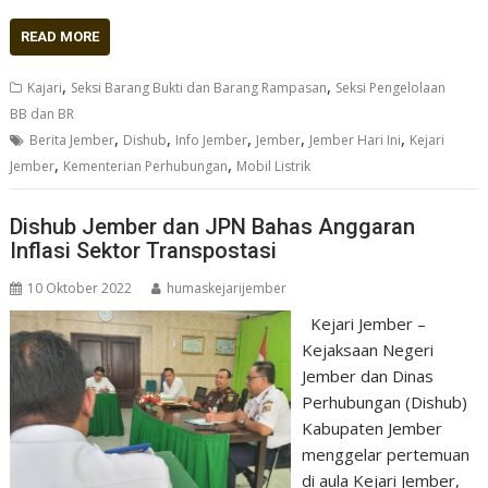
READ MORE
,
,
Kajari
Seksi Barang Bukti dan Barang Rampasan
Seksi Pengelolaan
BB dan BR
,
,
,
,
,
Berita Jember
Dishub
Info Jember
Jember
Jember Hari Ini
Kejari
,
,
Jember
Kementerian Perhubungan
Mobil Listrik
Dishub Jember dan JPN Bahas Anggaran
Inflasi Sektor Transpostasi
10 Oktober 2022
humaskejarijember
Kejari Jember –
Kejaksaan Negeri
Jember dan Dinas
Perhubungan (Dishub)
Kabupaten Jember
menggelar pertemuan
di aula Kejari Jember,