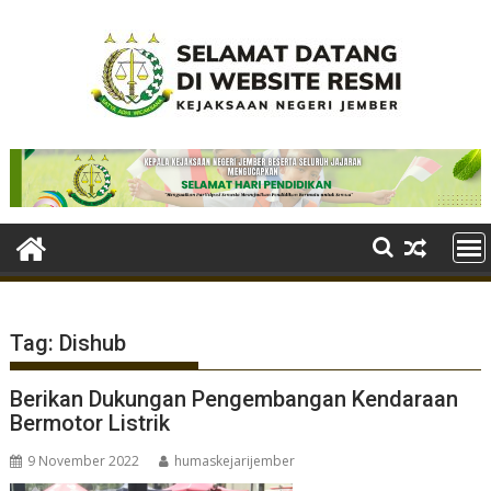
Skip
to
content
Tag:
Dishub
Berikan Dukungan Pengembangan Kendaraan
Bermotor Listrik
9 November 2022
humaskejarijember