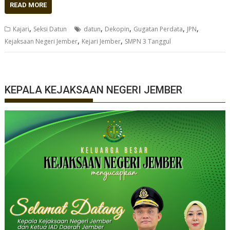
READ MORE
,
,
,
,
,
Kajari
Seksi Datun
datun
Dekopin
Gugatan Perdata
JPN
,
,
Kejaksaan Negeri Jember
Kejari Jember
SMPN 3 Tanggul
KEPALA KEJAKSAAN NEGERI JEMBER