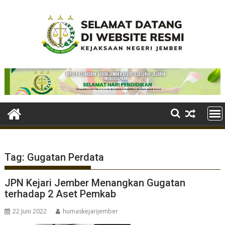
Skip
to
content
Tag:
Gugatan Perdata
JPN Kejari Jember Menangkan Gugatan
terhadap 2 Aset Pemkab
22 Juni 2022
humaskejarijember