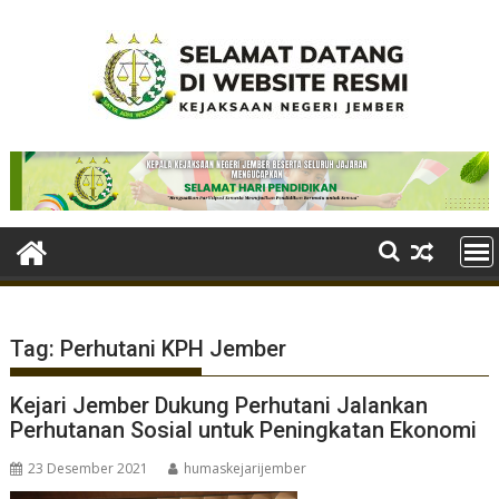
Skip
to
content
Tag:
Perhutani KPH Jember
Kejari Jember Dukung Perhutani Jalankan
Perhutanan Sosial untuk Peningkatan Ekonomi
23 Desember 2021
humaskejarijember