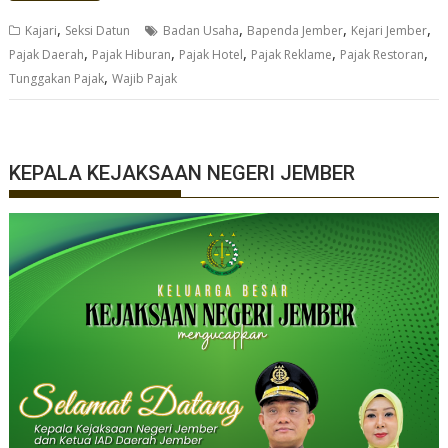
,
,
,
,
Kajari
Seksi Datun
Badan Usaha
Bapenda Jember
Kejari Jember
,
,
,
,
,
Pajak Daerah
Pajak Hiburan
Pajak Hotel
Pajak Reklame
Pajak Restoran
,
Tunggakan Pajak
Wajib Pajak
KEPALA KEJAKSAAN NEGERI JEMBER