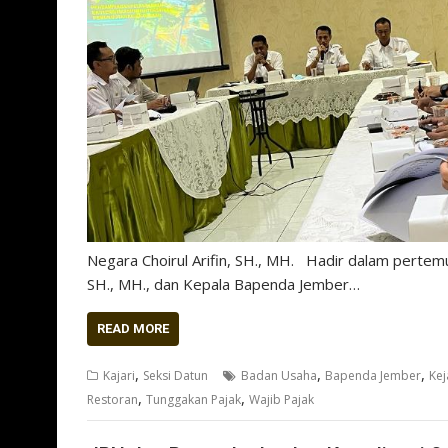
Negara Choirul Arifin, SH., MH. Hadir dalam pertem
SH., MH., dan Kepala Bapenda Jember…
READ MORE
,
,
,
Kajari
Seksi Datun
Badan Usaha
Bapenda Jember
Kej
,
,
Restoran
Tunggakan Pajak
Wajib Pajak