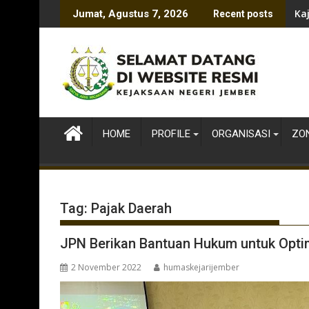
Skip
Ka
Jumat, Agustus 7, 2026
Recent posts
to
content
HOME
PROFILE
ORGANISASI
ZON
Tag:
Pajak Daerah
JPN Berikan Bantuan Hukum untuk Opti
2 November 2022
humaskejarijember