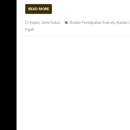
READ MORE
,
,
Kajari
Seksi Datun
Badan Pendapatan Daerah
Badan 
Pajak