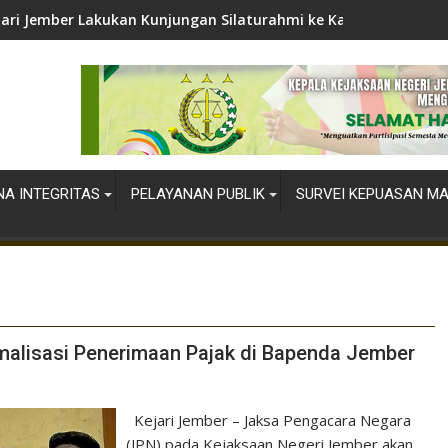
jari Jember Lakukan Kunjungan Silaturahmi ke Kapolres Jember
A INTEGRITAS
PELAYANAN PUBLIK
SURVEI KEPUASAN M
malisasi Penerimaan Pajak di Bapenda Jember
Kejari Jember – Jaksa Pengacara Negara
(JPN) pada Kejaksaan Negeri Jember akan