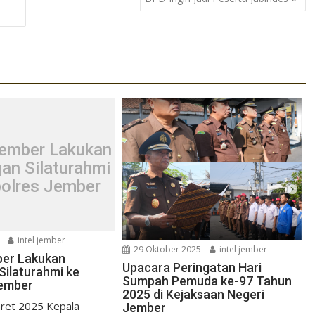
Jember Lakukan
an Silaturahmi
polres Jember
intel jember
29 Oktober 2025
intel jember
ber Lakukan
Upacara Peringatan Hari
Silaturahmi ke
Sumpah Pemuda ke-97 Tahun
Jember
2025 di Kejaksaan Negeri
ret 2025 Kepala
Jember