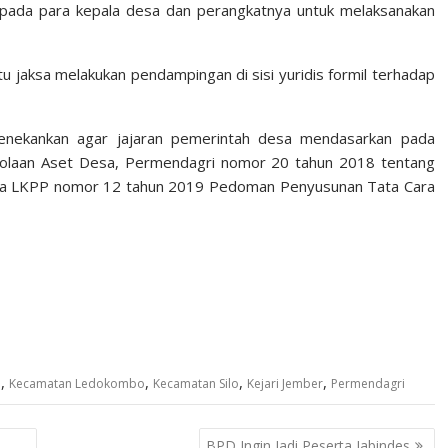
epada para kepala desa dan perangkatnya untuk melaksanakan
tu jaksa melakukan pendampingan di sisi yuridis formil terhadap
enekankan agar jajaran pemerintah desa mendasarkan pada
olaan Aset Desa, Permendagri nomor 20 tahun 2018 tentang
ala LKPP nomor 12 tahun 2019 Pedoman Penyusunan Tata Cara
,
,
,
,
a
Kecamatan Ledokombo
Kecamatan Silo
Kejari Jember
Permendagri
BPD Ingin Jadi Peserta Jabindes