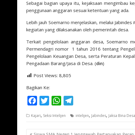
Sebagai bagian upaya itu, kejaksaan mengimbau k
penggunaan anggaran sesuai ketentuan yang ada.
Lebih jauh Soemarno menjelaskan, melalui Jabindes i
kegiatan yang dilaksanakan oleh pemerintah desa.
Terkait pengelolaan anggaran desa, Soemarno m
Permendagri nomor 1 tahun 2016 tentang Pengel
Pengelolaan Keuangan Desa, serta Peraturan Kep
Pengadaan Barang/Jasa di Desa. (
din
)
Post Views:
8,805
Bagikan Ke:
F
T
W
T
ac
w
h
el
,
,
,
Kajari
Seksi Intelijen
intelijen
Jabindes
Jaksa Bina Des
e
itt
at
e
b
er
s
gr
Navigasi
Siswa SMA Negeri 1 Jenggawah Pertanyakan Peran