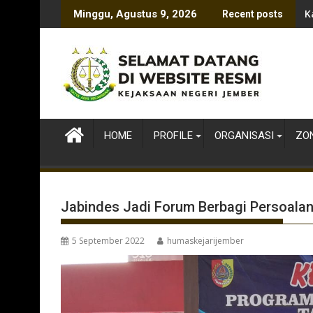
Skip
K
Minggu, Agustus 9, 2026
Recent posts
to
content
HOME
PROFILE
ORGANISASI
ZON
Jabindes Jadi Forum Berbagi Persoala
5 September 2022
humaskejarijember