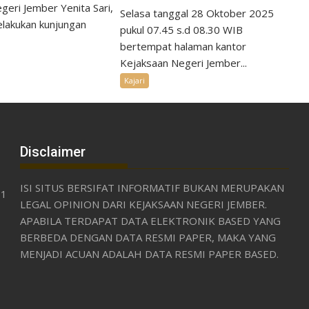
geri Jember Yenita Sari,
Selasa tanggal 28 Oktober 2025
elakukan kunjungan
pukul 07.45 s.d 08.30 WIB
bertempat halaman kantor
Kejaksaan Negeri Jember...
Kajari
Disclaimer
ISI SITUS BERSIFAT INFORMATIF BUKAN MERUPAKAN
31
LEGAL OPINION DARI KEJAKSAAN NEGERI JEMBER.
APABILA TERDAPAT DATA ELEKTRONIK BASED YANG
BERBEDA DENGAN DATA RESMI PAPER, MAKA YANG
MENJADI ACUAN ADALAH DATA RESMI PAPER BASED.