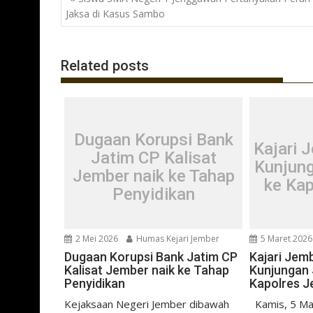
o
A
a
pos
Jaksa di Kasus Sambo
o
p
m
k
p
Related posts
Dugaan Korupsi Bank
Kajari 
Jatim CP Kalisat
Kunjung
Jember naik ke Tahap
ke Ka
Penyidikan
2 Mei 2026
Humas Kejari Jember
5 Maret 2026
Dugaan Korupsi Bank Jatim CP
Kajari Jem
Kalisat Jember naik ke Tahap
Kunjungan 
Penyidikan
Kapolres 
Kejaksaan Negeri Jember dibawah
Kamis, 5 Ma