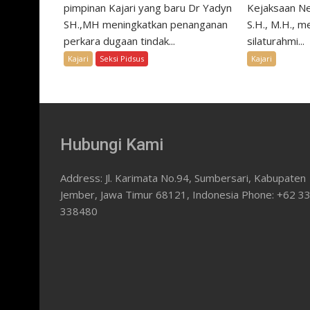
pimpinan Kajari yang baru Dr Yadyn
Kejaksaan Ne
SH.,MH meningkatkan penanganan
S.H., M.H., m
perkara dugaan tindak...
silaturahmi...
Kajari
Seksi Pidsus
Kajari
Hubungi Kami
Address: Jl. Karimata No.94, Sumbersari, Kabupaten
Jember, Jawa Timur 68121, Indonesia Phone: +62 3
338480