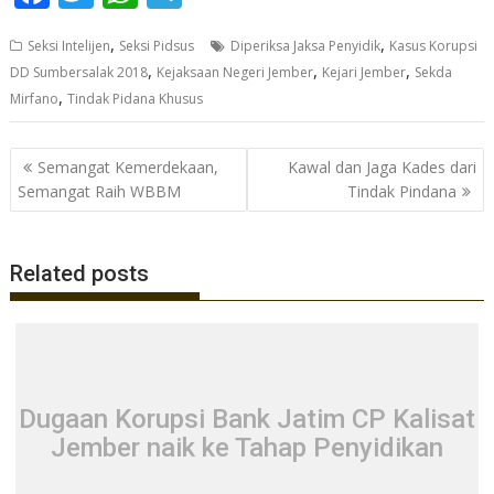
ac
w
h
el
,
,
Seksi Intelijen
Seksi Pidsus
Diperiksa Jaksa Penyidik
Kasus Korupsi
e
itt
at
e
,
,
,
DD Sumbersalak 2018
Kejaksaan Negeri Jember
Kejari Jember
Sekda
b
er
s
gr
,
Mirfano
Tindak Pidana Khusus
o
A
a
o
p
m
Navigasi
Semangat Kemerdekaan,
Kawal dan Jaga Kades dari
pos
k
p
Semangat Raih WBBM
Tindak Pindana
Related posts
Dugaan Korupsi Bank Jatim CP Kalisat
Jember naik ke Tahap Penyidikan