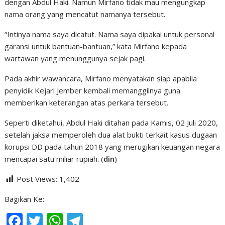
dengan Abdul Haki. Namun Mirfano tidak mau mengungkap
nama orang yang mencatut namanya tersebut.
“Intinya nama saya dicatut. Nama saya dipakai untuk personal
garansi untuk bantuan-bantuan,” kata Mirfano kepada
wartawan yang menunggunya sejak pagi.
Pada akhir wawancara, Mirfano menyatakan siap apabila
penyidik Kejari Jember kembali memanggilnya guna
memberikan keterangan atas perkara tersebut.
Seperti diketahui, Abdul Haki ditahan pada Kamis, 02 Juli 2020,
setelah jaksa memperoleh dua alat bukti terkait kasus dugaan
korupsi DD pada tahun 2018 yang merugikan keuangan negara
mencapai satu miliar rupiah. (
din
)
Post Views:
1,402
Bagikan Ke:
F
T
W
T