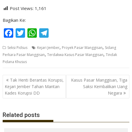
Post Views:
1,161
Bagikan Ke:
F
T
W
T
ac
w
h
el
,
,
Seksi Pidsus
Kejari Jember
Proyek Pasar Manggisan
Sidang
e
itt
at
e
,
,
Perkara Pasar Manggisan
Terdakwa Kasus Pasar Manggisan
Tindak
b
er
s
gr
Pidana Khusus
o
A
a
o
p
m
Navigasi
Tak Henti Berantas Korupsi,
Kasus Pasar Manggisan, Tiga
pos
k
p
Kejari Jember Tahan Mantan
Saksi Kembalikan Uang
Kades Korupsi DD
Negara
Related posts