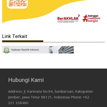
Link Terkait
Hubungi Kami
Address: Jl. Karimata No.94, Sumbersari, Kabupaten
Jember, Jawa Timur 68121, Indonesia Phone: +62
331 338480