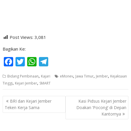
Post Views:
3,081
Bagikan Ke:
F
T
W
T
ac
w
h
el
,
,
,
,
Bidang Pembinaan
Kajari
eMonev
Jawa Timur
Jember
Kejaksaan
e
itt
at
e
,
,
Tinggi
Kejari Jember
SMART
b
er
s
gr
o
A
a
Navigasi
BRI dan Kejari Jember
Kasi Pidsus Kejari Jember
o
p
m
pos
Teken Kerja Sama
Doakan ‘Pocong’ di Depan
Kantornya
k
p