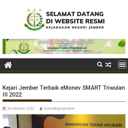
Skip
to
content
Kejari Jember Terbaik eMonev SMART Triwulan
III 2022
26 Oktober 2022
humaskejarijember