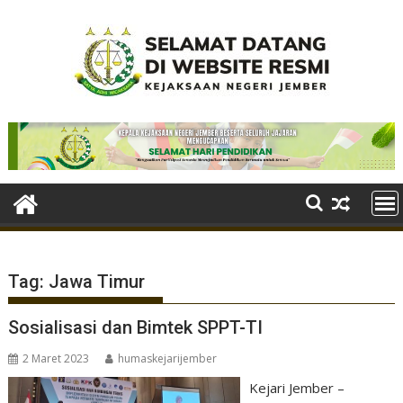
Skip
to
content
Tag:
Jawa Timur
Sosialisasi dan Bimtek SPPT-TI
2 Maret 2023
humaskejarijember
Kejari Jember –