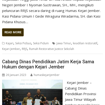
Negeri Jember I Nyoman Sucitrawan, SH., MH., mengikuti
peluncuran RRJS secara daring di ruang Humas Kejari Jember.
Kasi Pidana Umum I Gede Wiraguna Wiradarma, SH. dan Kasi
Pidana Khusus…
READ MORE
,
,
,
,
Kajari
Seksi Pidsus
Seksi Pidum
Jawa Timur
keadilan restoratif
,
,
Kejari Jember
RRJS
Rumah Restorative Justice Sekolah
Cabang Dinas Pendidikan Jatim Kerja Sama
Hukum dengan Kejari Jember
26 Januari 2023
humaskejarijember
Kejari Jember –
Cabang Dinas
Pendidikan Provinsi
Jawa Timur Wilayah