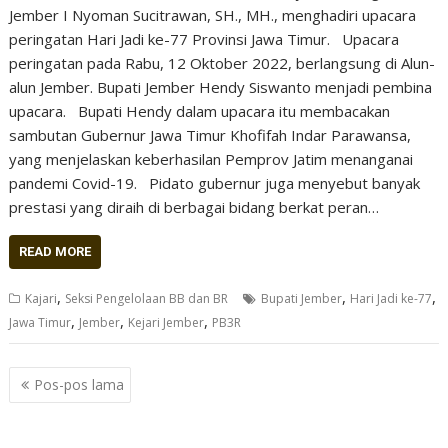
Jember I Nyoman Sucitrawan, SH., MH., menghadiri upacara
peringatan Hari Jadi ke-77 Provinsi Jawa Timur. Upacara
peringatan pada Rabu, 12 Oktober 2022, berlangsung di Alun-
alun Jember. Bupati Jember Hendy Siswanto menjadi pembina
upacara. Bupati Hendy dalam upacara itu membacakan
sambutan Gubernur Jawa Timur Khofifah Indar Parawansa,
yang menjelaskan keberhasilan Pemprov Jatim menanganai
pandemi Covid-19. Pidato gubernur juga menyebut banyak
prestasi yang diraih di berbagai bidang berkat peran…
READ MORE
,
,
,
Kajari
Seksi Pengelolaan BB dan BR
Bupati Jember
Hari Jadi ke-77
,
,
,
Jawa Timur
Jember
Kejari Jember
PB3R
Navigasi
Pos-pos lama
pos