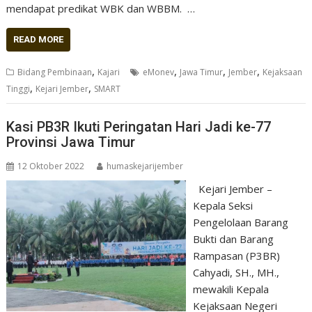
mendapat predikat WBK dan WBBM. …
READ MORE
,
,
,
,
Bidang Pembinaan
Kajari
eMonev
Jawa Timur
Jember
Kejaksaan
,
,
Tinggi
Kejari Jember
SMART
Kasi PB3R Ikuti Peringatan Hari Jadi ke-77
Provinsi Jawa Timur
12 Oktober 2022
humaskejarijember
Kejari Jember –
Kepala Seksi
Pengelolaan Barang
Bukti dan Barang
Rampasan (P3BR)
Cahyadi, SH., MH.,
mewakili Kepala
Kejaksaan Negeri