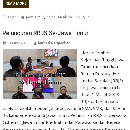
READ MORE
,
,
,
Kajari
Jawa Timur
Kejari
Menkum HAM
SPP TI
Peluncuran RRJS Se-Jawa Timur
1 Maret 2023
humaskejarijember
Kejari Jember –
Kejaksaan Tinggi Jawa
Timur meluncurkan
Rumah Restorative
Justice Sekolah (RRJS)
se-Jawa Timur pada
Rabu 1 Maret 2023.
RRJS didirikan pada
tingkat sekolah menengah atas, yaitu di SMA, SMK, dan SLB di
38 kabupaten/kota di Jawa Timur. Peluncuran RRJS ini bersama
Gubernur Jawa Timur Khofifah Indar Parawansa dan Kepala
Kejaksaan Tinggi Jawa Timur Dr. Mia Amiati. Kepala Kejaksaan