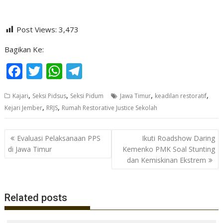
Post Views:
3,473
Bagikan Ke:
F
T
W
T
ac
w
h
el
,
,
,
,
Kajari
Seksi Pidsus
Seksi Pidum
Jawa Timur
keadilan restoratif
e
itt
at
e
,
,
Kejari Jember
RRJS
Rumah Restorative Justice Sekolah
b
er
s
gr
o
A
a
Navigasi
Evaluasi Pelaksanaan PPS
Ikuti Roadshow Daring
o
p
m
pos
di Jawa Timur
Kemenko PMK Soal Stunting
dan Kemiskinan Ekstrem
k
p
Related posts