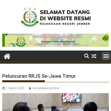
Skip
to
content
Peluncuran RRJS Se-Jawa Timur
1 Maret 2023
humaskejarijember