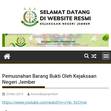
Skip
to
content
Pemusnahan Barang Bukti Oleh Kejaksaan
Negeri Jember
20 Mei 2019
humaskejarijember
https://www.youtube.com/watch?v=cYJp_5vSYvw