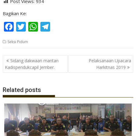
Post Views:
934
Bagikan Ke:
F
T
W
T
ac
w
h
el
Seksi Pidum
e
itt
at
e
b
er
s
gr
Navigasi
Sidang dakwaan mantan
Pelaksanaan Upacara
o
A
a
pos
Kadispendukcapil Jember.
Harkitnas 2019
o
p
m
k
p
Related posts