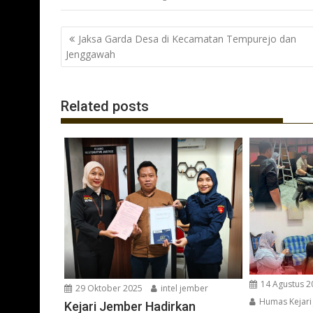
e
itt
at
e
b
er
s
gr
Navigasi
Jaksa Garda Desa di Kecamatan Tempurejo dan
o
A
a
pos
Jenggawah
o
p
m
k
p
Related posts
14 Agustus 2
29 Oktober 2025
intel jember
Humas Kejari
Kejari Jember Hadirkan