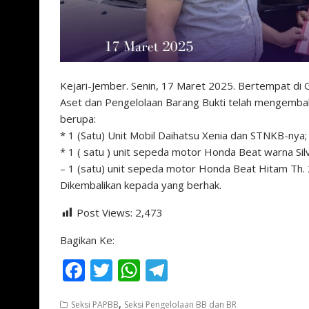
Kejari-Jember. Senin, 17 Maret 2025. Bertempat di
Aset dan Pengelolaan Barang Bukti telah mengembali
berupa:
* 1 (Satu) Unit Mobil Daihatsu Xenia dan STNKB-nya;
* 1 ( satu ) unit sepeda motor Honda Beat warna Sil
– 1 (satu) unit sepeda motor Honda Beat Hitam Th
Dikembalikan kepada yang berhak.
Post Views:
2,473
Bagikan Ke:
F
T
W
T
ac
w
h
el
,
Seksi PAPBB
Seksi Pengelolaan BB dan BR