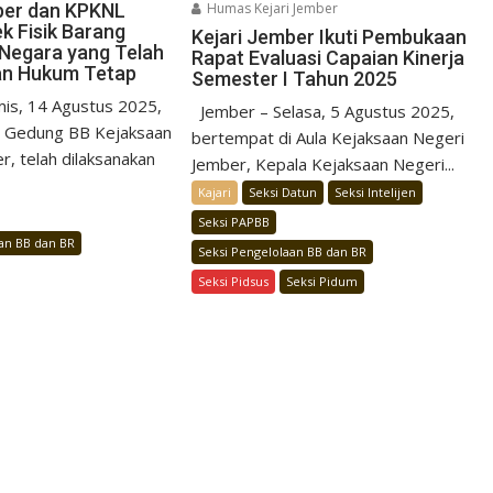
Humas Kejari Jember
ber dan KPKNL
k Fisik Barang
Kejari Jember Ikuti Pembukaan
Negara yang Telah
Rapat Evaluasi Capaian Kinerja
an Hukum Tetap
Semester I Tahun 2025
is, 14 Agustus 2025,
Jember – Selasa, 5 Agustus 2025,
i Gedung BB Kejaksaan
bertempat di Aula Kejaksaan Negeri
r, telah dilaksanakan
Jember, Kepala Kejaksaan Negeri...
Kajari
Seksi Datun
Seksi Intelijen
Seksi PAPBB
aan BB dan BR
Seksi Pengelolaan BB dan BR
Seksi Pidsus
Seksi Pidum