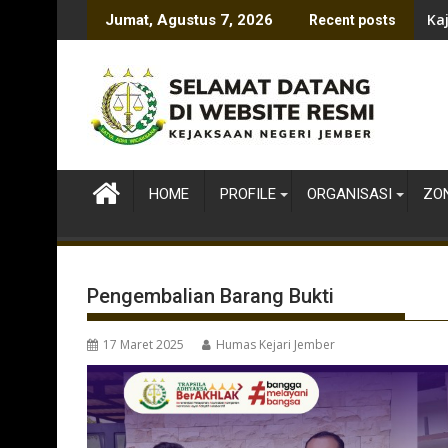
Skip
Ka
Jumat, Agustus 7, 2026
Recent posts
to
content
HOME
PROFILE
ORGANISASI
ZON
Pengembalian Barang Bukti
17 Maret 2025
Humas Kejari Jember