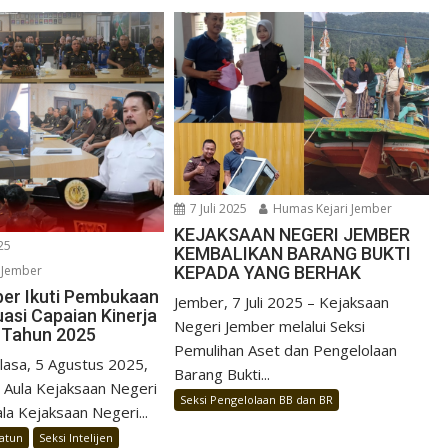
7 Juli 2025
Humas Kejari Jember
KEJAKSAAN NEGERI JEMBER
25
KEMBALIKAN BARANG BUKTI
 Jember
KEPADA YANG BERHAK
ber Ikuti Pembukaan
Jember, 7 Juli 2025 – Kejaksaan
uasi Capaian Kinerja
Negeri Jember melalui Seksi
 Tahun 2025
Pemulihan Aset dan Pengelolaan
asa, 5 Agustus 2025,
Barang Bukti...
 Aula Kejaksaan Negeri
Seksi Pengelolaan BB dan BR
la Kejaksaan Negeri...
Datun
Seksi Intelijen