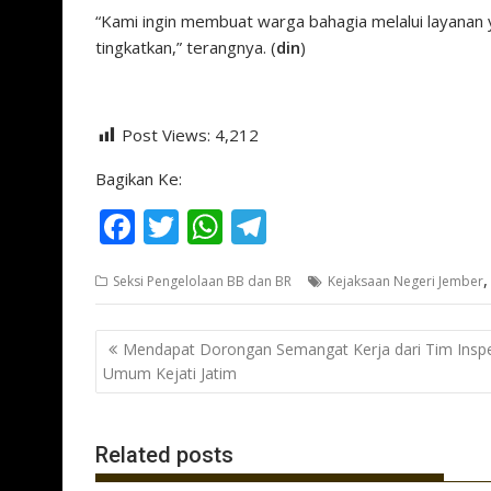
“Kami ingin membuat warga bahagia melalui layanan ya
tingkatkan,” terangnya. (
din
)
Post Views:
4,212
Bagikan Ke:
F
T
W
T
ac
w
h
el
Seksi Pengelolaan BB dan BR
Kejaksaan Negeri Jember
e
itt
at
e
b
er
s
gr
Navigasi
Mendapat Dorongan Semangat Kerja dari Tim Inspe
o
A
a
pos
Umum Kejati Jatim
o
p
m
k
p
Related posts