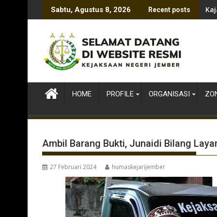
Skip
Kaj
Sabtu, Agustus 8, 2026
Recent posts
to
content
HOME
PROFILE
ORGANISASI
ZON
Ambil Barang Bukti, Junaidi Bilang La
27 Februari 2024
humaskejarijember