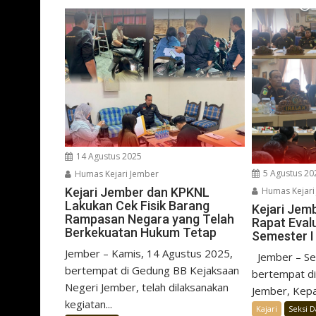
14 Agustus 2025
5 Agustus 20
Humas Kejari Jember
Humas Kejari
Kejari Jember dan KPKNL
Lakukan Cek Fisik Barang
Kejari Jem
Rampasan Negara yang Telah
Rapat Eval
Berkekuatan Hukum Tetap
Semester I
Jember – Kamis, 14 Agustus 2025,
Jember – Sel
bertempat di Gedung BB Kejaksaan
bertempat di
Negeri Jember, telah dilaksanakan
Jember, Kepa
kegiatan...
Kajari
Seksi 