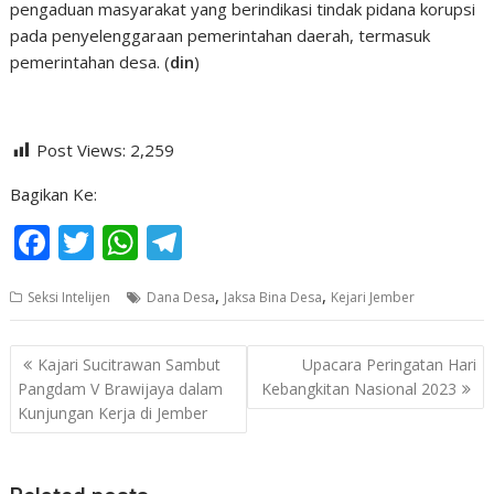
pengaduan masyarakat yang berindikasi tindak pidana korupsi
pada penyelenggaraan pemerintahan daerah, termasuk
pemerintahan desa. (
din
)
Post Views:
2,259
Bagikan Ke:
F
T
W
T
ac
w
h
el
,
,
Seksi Intelijen
Dana Desa
Jaksa Bina Desa
Kejari Jember
e
itt
at
e
b
er
s
gr
Navigasi
Kajari Sucitrawan Sambut
Upacara Peringatan Hari
o
A
a
pos
Pangdam V Brawijaya dalam
Kebangkitan Nasional 2023
o
p
m
Kunjungan Kerja di Jember
k
p