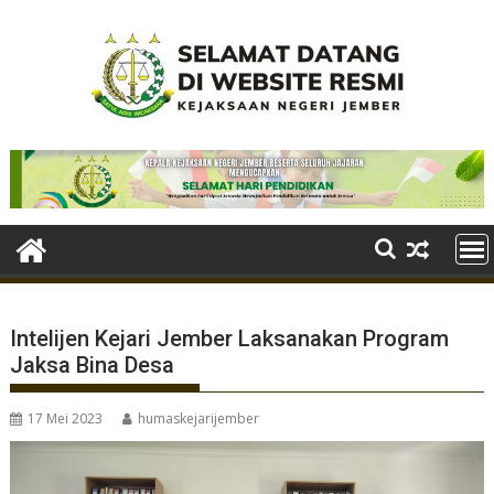
Skip
to
content
Intelijen Kejari Jember Laksanakan Program
Jaksa Bina Desa
17 Mei 2023
humaskejarijember