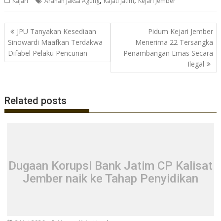
,
,
Kajari
Arahan Jaksa Agung
Kajati Jatim
Kejari Jember
e
itt
at
e
b
er
s
gr
Navigasi
JPU Tanyakan Kesediaan
Pidum Kejari Jember
o
A
a
pos
Sinowardi Maafkan Terdakwa
Menerima 22 Tersangka
o
p
m
Difabel Pelaku Pencurian
Penambangan Emas Secara
Ilegal
k
p
Related posts
Dugaan Korupsi Bank Jatim CP Kalisat
Jember naik ke Tahap Penyidikan