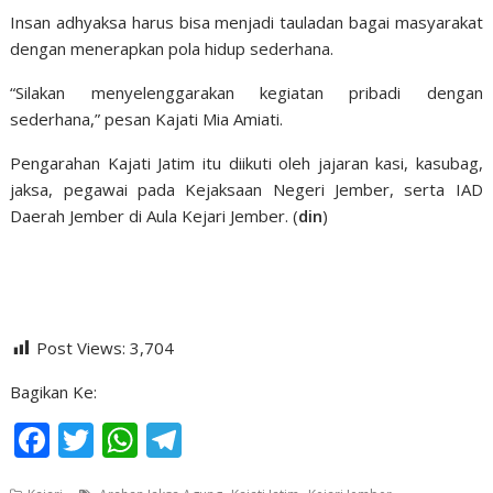
Insan adhyaksa harus bisa menjadi tauladan bagai masyarakat
dengan menerapkan pola hidup sederhana.
“Silakan menyelenggarakan kegiatan pribadi dengan
sederhana,” pesan Kajati Mia Amiati.
Pengarahan Kajati Jatim itu diikuti oleh jajaran kasi, kasubag,
jaksa, pegawai pada Kejaksaan Negeri Jember, serta IAD
Daerah Jember di Aula Kejari Jember. (
din
)
Post Views:
3,704
Bagikan Ke:
F
T
W
T
ac
w
h
el