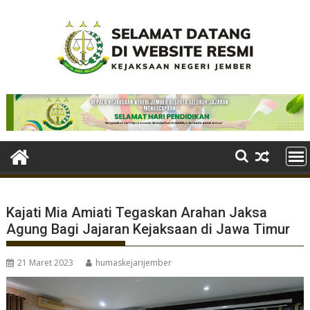
Skip
to
content
Kajati Mia Amiati Tegaskan Arahan Jaksa
Agung Bagi Jajaran Kejaksaan di Jawa Timur
21 Maret 2023
humaskejarijember