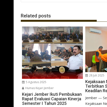
o
p
m
k
p
Related posts
28 Juli 2025
Kejaksaan 
5 Agustus 2025
Terbitkan 
Humas Kejari Jember
Keadilan Re
Kejari Jember Ikuti Pembukaan
Jember — Seni
Rapat Evaluasi Capaian Kinerja
Semester I Tahun 2025
Kejaksaan N