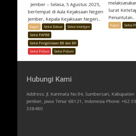
melaksanakan
Jember – Selasa, 5 Agustus 2025,
Surat Keteta
bertempat di Aula Kejaksaan Negeri
Penuntutan...
Jember, Kepala Kejaksaan Negeri...
Kajari
Seksi 
Kajari
Seksi Datun
Seksi Intelijen
Seksi PAPBB
Seksi Pengelolaan BB dan BR
Seksi Pidsus
Seksi Pidum
Hubungi Kami
Address: Jl. Karimata No.94, Sumbersari, Kabupaten
Jember, Jawa Timur 68121, Indonesia Phone: +62 3
338480