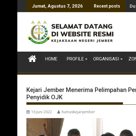
Skip
Du
Jumat, Agustus 7, 2026
Recent posts
to
content
HOME
PROFILE
ORGANISASI
ZON
Kejari Jember Menerima Pelimpahan Per
Penyidik OJK
16 Juni 2022
humaskejarijember