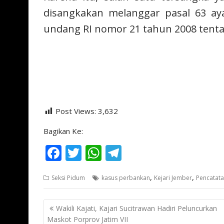
disangkakan melanggar pasal 63 ay
undang RI nomor 21 tahun 2008 tentan
Post Views:
3,632
Bagikan Ke:
F
T
W
T
ac
w
h
el
,
,
Seksi Pidum
kasus perbankan
Kejari Jember
Pencatata
e
itt
at
e
b
er
s
gr
Navigasi
Wakili Kajati, Kajari Sucitrawan Hadiri Peluncurkan
o
A
a
pos
Maskot Porprov Jatim VII