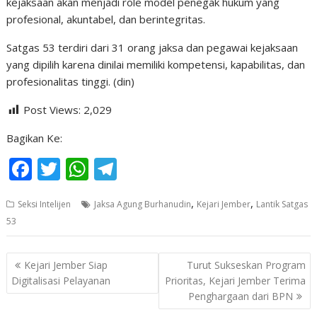
kejaksaan akan menjadi role model penegak hukum yang
profesional, akuntabel, dan berintegritas.
Satgas 53 terdiri dari 31 orang jaksa dan pegawai kejaksaan
yang dipilih karena dinilai memiliki kompetensi, kapabilitas, dan
profesionalitas tinggi. (din)
Post Views:
2,029
Bagikan Ke:
F
T
W
T
ac
w
h
el
,
,
Seksi Intelijen
Jaksa Agung Burhanudin
Kejari Jember
Lantik Satgas
e
itt
at
e
53
b
er
s
gr
o
A
a
Navigasi
Kejari Jember Siap
Turut Sukseskan Program
o
p
m
pos
Digitalisasi Pelayanan
Prioritas, Kejari Jember Terima
Penghargaan dari BPN
k
p