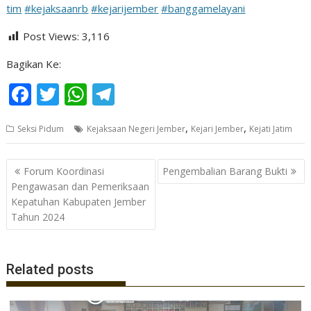
tim
#kejaksaanrb
#kejarijember
#banggamelayani
Post Views:
3,116
Bagikan Ke:
F
T
W
T
ac
w
h
el
,
,
Seksi Pidum
Kejaksaan Negeri Jember
Kejari Jember
Kejati Jatim
e
itt
at
e
b
er
s
gr
Navigasi
Forum Koordinasi
Pengembalian Barang Bukti
o
A
a
pos
Pengawasan dan Pemeriksaan
o
p
m
Kepatuhan Kabupaten Jember
Tahun 2024
k
p
Related posts