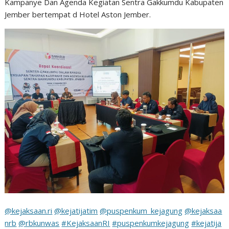
Kampanye Dan Agenda Kegiatan Sentra Gakkumdu Kabupaten
Jember bertempat d Hotel Aston Jember.
@kejaksaan.ri
@kejatijatim
@puspenkum_kejagung
@kejaksaa
nrb
@rbkunwas
#KejaksaanRI
#puspenkumkejagung
#kejatija