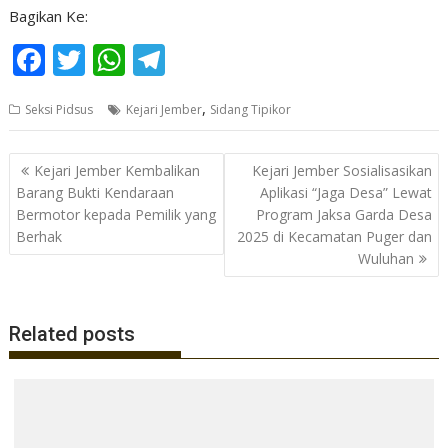
Bagikan Ke:
F
T
W
T
ac
w
h
el
,
Seksi Pidsus
Kejari Jember
Sidang Tipikor
e
itt
at
e
b
er
s
gr
Navigasi
Kejari Jember Kembalikan
Kejari Jember Sosialisasikan
o
A
a
pos
Barang Bukti Kendaraan
Aplikasi “Jaga Desa” Lewat
o
p
m
Bermotor kepada Pemilik yang
Program Jaksa Garda Desa
Berhak
2025 di Kecamatan Puger dan
k
p
Wuluhan
Related posts