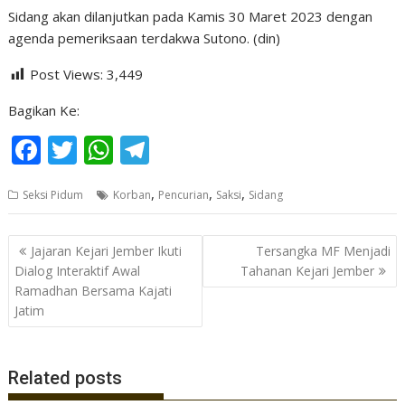
Sidang akan dilanjutkan pada Kamis 30 Maret 2023 dengan
agenda pemeriksaan terdakwa Sutono. (din)
Post Views:
3,449
Bagikan Ke:
F
T
W
T
ac
w
h
el
,
,
,
Seksi Pidum
Korban
Pencurian
Saksi
Sidang
e
itt
at
e
b
er
s
gr
Navigasi
Jajaran Kejari Jember Ikuti
Tersangka MF Menjadi
o
A
a
pos
Dialog Interaktif Awal
Tahanan Kejari Jember
o
p
m
Ramadhan Bersama Kajati
Jatim
k
p
Related posts