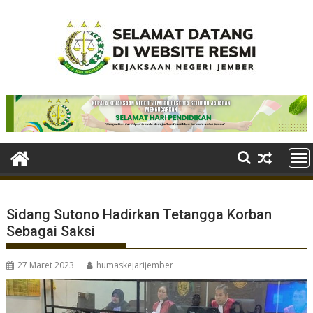
Skip
to
content
Sidang Sutono Hadirkan Tetangga Korban
Sebagai Saksi
27 Maret 2023
humaskejarijember