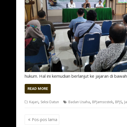
hukum. Hal ini kemudian berlanjut ke jajaran di bawa
READ MORE
,
,
,
,
Kajari
Seksi Datun
Badan Usaha
BPJamsostek
BPJS
J
Navigasi
Pos-pos lama
pos