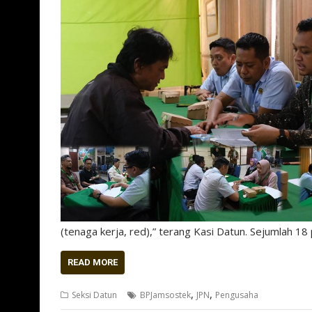
(tenaga kerja, red),” terang Kasi Datun. Sejumlah 1
READ MORE
,
,
Seksi Datun
BPJamsostek
JPN
Pengusaha