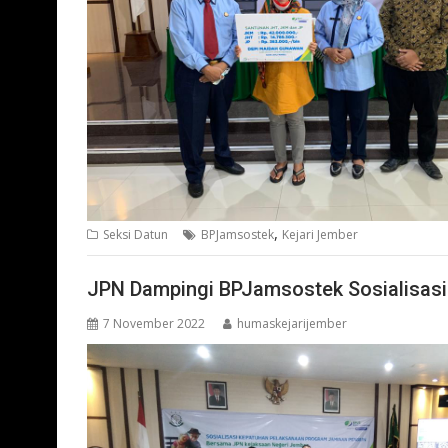
,
Seksi Datun
BPJamsostek
Kejari Jember
JPN Dampingi BPJamsostek Sosialisasi
7 November 2022
humaskejarijember