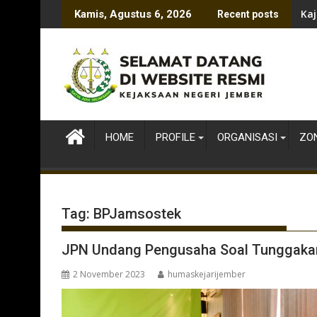
Skip
Kaj
Kamis, Agustus 6, 2026
Recent posts
to
content
HOME
PROFILE
ORGANISASI
ZON
Tag:
BPJamsostek
JPN Undang Pengusaha Soal Tunggaka
2 November 2023
humaskejarijember