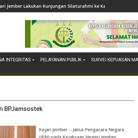
ari Jember Lakukan Kunjungan Silaturahmi ke Kapolres Jember
A INTEGRITAS
PELAYANAN PUBLIK
SURVEI KEPUASAN M
n BPJamsostek
Kejari Jember – Jaksa Pengacara Negara
(JPN) pada Kejaksaan Negeri Jember