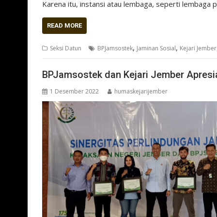
Karena itu, instansi atau lembaga, seperti lembaga 
READ MORE
,
,
Seksi Datun
BPJamsostek
Jaminan Sosial
Kejari Jember
BPJamsostek dan Kejari Jember Apresia
1 Desember 2022
humaskejarijember