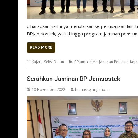
diharapkan nantinya menularkan ke perusahaan lain t
BPJamsostek, yaitu hingga program jaminan pensi
READ MORE
,
,
,
Kajari
Seksi Datun
BPJamsostek
Jaminan Pensiun
Keja
Serahkan Jaminan BP Jamsostek
10 November 2022
humaskejarijember