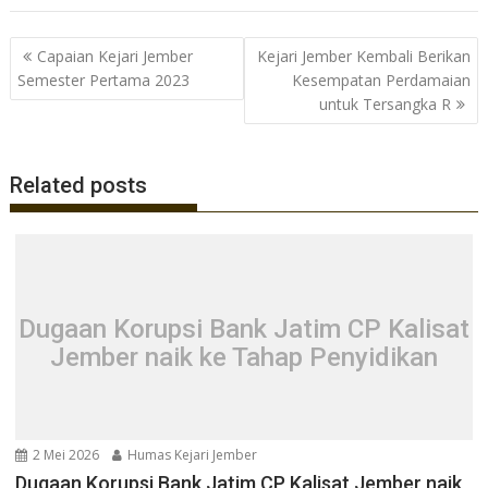
e
itt
at
e
b
er
s
gr
Navigasi
Capaian Kejari Jember
Kejari Jember Kembali Berikan
o
A
a
pos
Semester Pertama 2023
Kesempatan Perdamaian
o
p
m
untuk Tersangka R
k
p
Related posts
Dugaan Korupsi Bank Jatim CP Kalisat
Jember naik ke Tahap Penyidikan
2 Mei 2026
Humas Kejari Jember
Dugaan Korupsi Bank Jatim CP Kalisat Jember naik