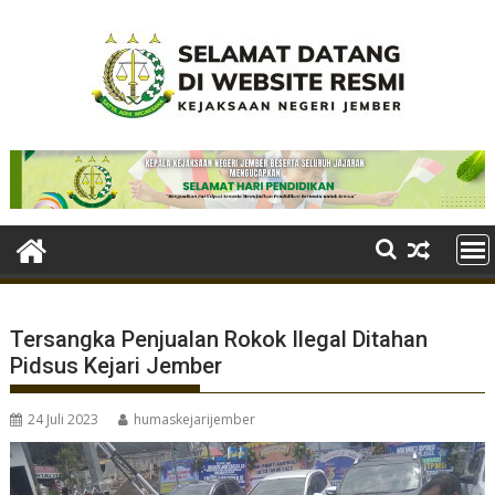
Skip
to
content
Tersangka Penjualan Rokok Ilegal Ditahan
Pidsus Kejari Jember
24 Juli 2023
humaskejarijember