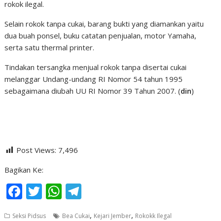
rokok ilegal.
Selain rokok tanpa cukai, barang bukti yang diamankan yaitu
dua buah ponsel, buku catatan penjualan, motor Yamaha,
serta satu thermal printer.
Tindakan tersangka menjual rokok tanpa disertai cukai
melanggar Undang-undang RI Nomor 54 tahun 1995
sebagaimana diubah UU RI Nomor 39 Tahun 2007. (
din
)
Post Views:
7,496
Bagikan Ke:
F
T
W
T
ac
w
h
el
,
,
Seksi Pidsus
Bea Cukai
Kejari Jember
Rokokk Ilegal