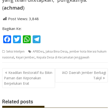
(
achmad
)
Post Views:
3,848
Bagikan Ke:
F
T
W
T
ac
w
h
el
,
,
Seksi Intelijen
APBDes
Jaksa Bina Desa
jember kota literasi hukum
e
itt
at
e
,
,
nasional
Kejari Jember
Kepala Desa di Kecamatan Jenggawah
b
er
s
gr
o
A
a
Navigasi
Keadilan Restoratif Itu Bikin
IAD Daerah Jember Berbagi
o
p
m
pos
Paman dan Keponakan
Takjil
Berpelukan Erat
k
p
Related posts