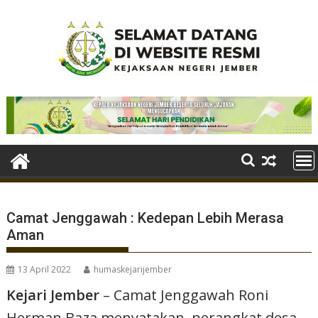
Skip
to
content
Camat Jenggawah : Kedepan Lebih Merasa
Aman
13 April 2022
humaskejarijember
Kejari Jember
– Camat Jenggawah Roni
Herman Baza menyatakan, perangkat desa