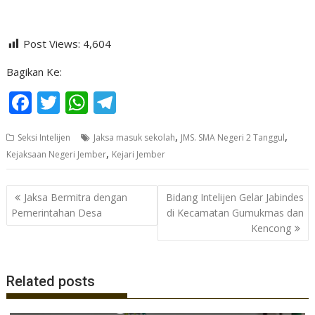
Post Views:
4,604
Bagikan Ke:
F
T
W
T
ac
w
h
el
,
,
Seksi Intelijen
Jaksa masuk sekolah
JMS. SMA Negeri 2 Tanggul
e
itt
at
e
,
Kejaksaan Negeri Jember
Kejari Jember
b
er
s
gr
o
A
a
Navigasi
Jaksa Bermitra dengan
Bidang Intelijen Gelar Jabindes
o
p
m
pos
Pemerintahan Desa
di Kecamatan Gumukmas dan
Kencong
k
p
Related posts