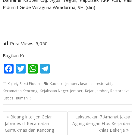
Danramil Kapten CAJ. Agus Teguh, Kapolsek AKP Adri, Kasi
Pidum I Gede Wiraguna Wiradarma, SH..(
din
)
Post Views:
5,050
Bagikan Ke:
F
T
W
T
ac
w
h
el
,
,
,
Kajari
Seksi Pidum
Kades di Jember
keadilan restoratif
e
itt
at
e
,
,
,
Kecamatan Kencong
Kejaksaan Negeri Jember
Kejari Jember
Restorative
b
er
s
gr
,
justice
Rumah RJ
o
A
a
o
p
m
Navigasi
Bidang Intelijen Gelar
Laksanakan 7 Amanat Jaksa
pos
k
p
Jabindes di Kecamatan
Agung dengan Etos Kerja dan
Gumukmas dan Kencong
Ikhlas Bekerja