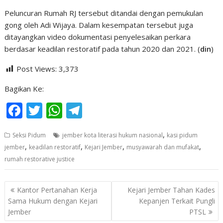
Peluncuran Rumah RJ tersebut ditandai dengan pemukulan
gong oleh Adi Wijaya. Dalam kesempatan tersebut juga
ditayangkan video dokumentasi penyelesaikan perkara
berdasar keadilan restoratif pada tahun 2020 dan 2021. (
din
)
Post Views:
3,373
Bagikan Ke:
F
T
W
T
ac
w
h
el
,
Seksi Pidum
jember kota literasi hukum nasional
kasi pidum
e
itt
at
e
,
,
,
,
jember
keadilan restoratif
Kejari Jember
musyawarah dan mufakat
b
er
s
gr
rumah restorative justice
o
A
a
o
p
m
Navigasi
Kantor Pertanahan Kerja
Kejari Jember Tahan Kades
pos
k
p
Sama Hukum dengan Kejari
Kepanjen Terkait Pungli
Jember
PTSL