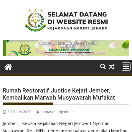
Skip
to
content
Rumah Restoratif Justice Kejari Jember,
Kembalikan Marwah Musyawarah Mufakat
30 Maret 2022
humaskejarijember
Jember – Kepala Kejaksaan Negeri Jember I Nyoman
Sucitrawan, SH., MH., menegaskan bahwa penegakan keadilan