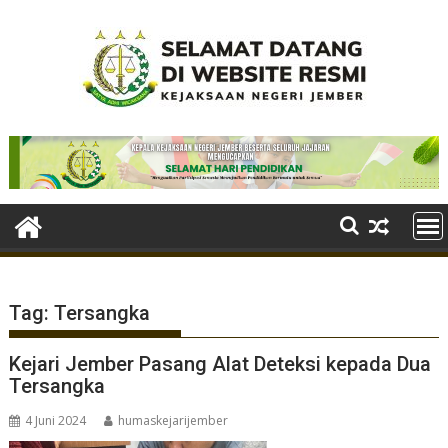
Skip
to
content
Tag:
Tersangka
Kejari Jember Pasang Alat Deteksi kepada Dua
Tersangka
4 Juni 2024
humaskejarijember