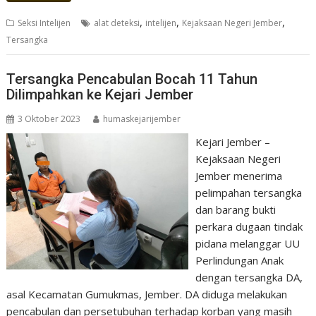
,
,
,
Seksi Intelijen
alat deteksi
intelijen
Kejaksaan Negeri Jember
Tersangka
Tersangka Pencabulan Bocah 11 Tahun
Dilimpahkan ke Kejari Jember
3 Oktober 2023
humaskejarijember
Kejari Jember –
Kejaksaan Negeri
Jember menerima
pelimpahan tersangka
dan barang bukti
perkara dugaan tindak
pidana melanggar UU
Perlindungan Anak
dengan tersangka DA,
asal Kecamatan Gumukmas, Jember. DA diduga melakukan
pencabulan dan persetubuhan terhadap korban yang masih