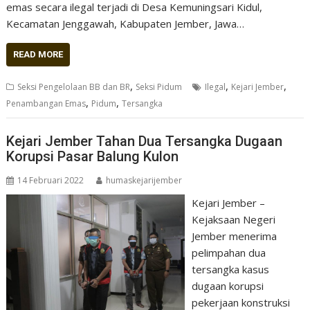
emas secara ilegal terjadi di Desa Kemuningsari Kidul,
Kecamatan Jenggawah, Kabupaten Jember, Jawa…
READ MORE
,
,
,
Seksi Pengelolaan BB dan BR
Seksi Pidum
Ilegal
Kejari Jember
,
,
Penambangan Emas
Pidum
Tersangka
Kejari Jember Tahan Dua Tersangka Dugaan
Korupsi Pasar Balung Kulon
14 Februari 2022
humaskejarijember
Kejari Jember –
Kejaksaan Negeri
Jember menerima
pelimpahan dua
tersangka kasus
dugaan korupsi
pekerjaan konstruksi