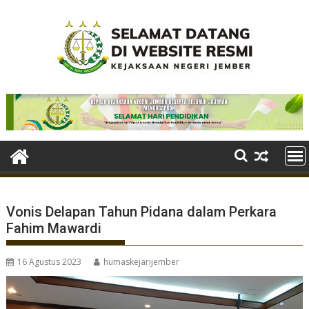
Skip
to
content
Vonis Delapan Tahun Pidana dalam Perkara
Fahim Mawardi
16 Agustus 2023
humaskejarijember