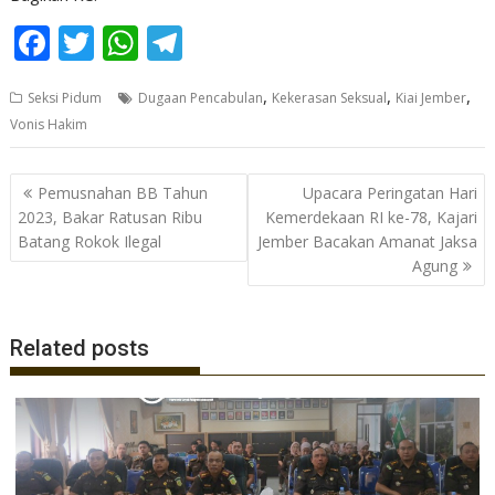
F
T
W
T
ac
w
h
el
,
,
,
Seksi Pidum
Dugaan Pencabulan
Kekerasan Seksual
Kiai Jember
e
itt
at
e
Vonis Hakim
b
er
s
gr
o
A
a
Navigasi
Pemusnahan BB Tahun
Upacara Peringatan Hari
o
p
m
pos
2023, Bakar Ratusan Ribu
Kemerdekaan RI ke-78, Kajari
Batang Rokok Ilegal
Jember Bacakan Amanat Jaksa
k
p
Agung
Related posts